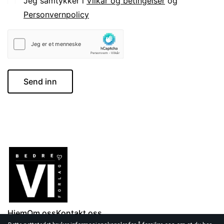
Jeg samtykker i
Vilkår og betingelser
og
Personvernpolicy
Send inn
Hjem
Om oss
Kontakt oss