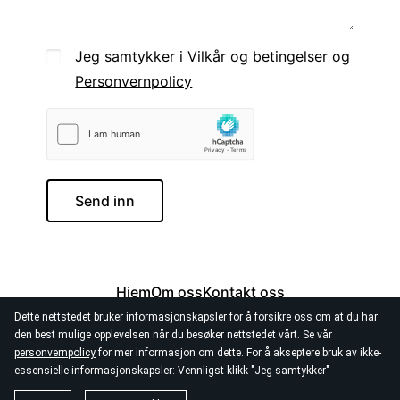
Jeg samtykker i
Vilkår og betingelser
og
Personvernpolicy
Send inn
Hjem
Om oss
Kontakt oss
Dette nettstedet bruker informasjonskapsler for å forsikre oss om at du har
den best mulige opplevelsen når du besøker nettstedet vårt. Se vår
personvernpolicy
for mer informasjon om dette. For å akseptere bruk av ikke-
essensielle informasjonskapsler: Vennligst klikk "Jeg samtykker"
© 2026
BedreVi Forlag